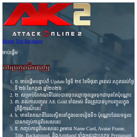
Home
Top Recharge
ចាប់​ផ្តើម​
ការប្រកួតដ៏អស្ចារ្យ
១. ​ចាប់​ផ្តើម​បន្ទាប់​ពី Update ​ថ្ងៃ​ទី​ ២៩​ ខែ​មិថុនា​ រួចរាល់ រហូត​ដល់​ថ្ងៃ​
ទី​ ២៦ ខែ​កក្កដា​ ឆ្នាំ​២០២៦
២. សម្រាប់​តែ​គណនី​ដែល​បាន​ចុះ​ឈ្មោះ​ចូល​រួម​ទុក​ជាមុន​តែប៉ុណ្ណោះ
៣. រាល់​ការបញ្ចូល​ AK Gold ទាំង​អស់​ នឹង​ត្រូវ​បាន​បូក​បញ្ចូល​ក្នុង​
ព្រឹត្តិការណ៍​នេះ​
៤. មាន​តែ​គណនី​ដែល​ស្ថិត​នៅ​ក្នុង​លេខ​រៀង​ទី​១ ប៉ុណ្ណោះ​ដែល​​ទទួល​
បាន​កញ្ចប់​កាដូ​ពិសេស​នេះ
៥.​ កញ្ចប់​កាដូ​ពិសេស​នេះ​ រួម​មាន​ Name Card, Avatar Frame,
Title, Background, និង​Armband ទាំង​អស់​​ជា​ប្រភេទ​ Permanant