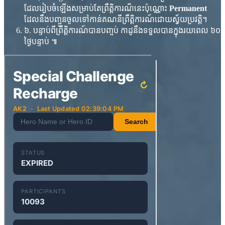
ដែលរៀបចំឡើងសម្រាប់តែព្រឹត្តិការណ៏នេះប៉ុណ្ណោះ
Permanent
ដែលនឹងបញ្ចូនចូលទៅកាន់គណនីព្រឹត្តិការណ៍ដោយស្វ័យប្រវត្តិ។
៦. បន្ទាប់​ពី​ព្រឹត្តិ​ការណ៍​បាន​បញ្ចប់​ កាដូ​នឹង​ទទួល​បាន​ក្នុង​រយ​ពេល​ ៦០​
ថ្ងៃ​បន្ទាប់​ ៕